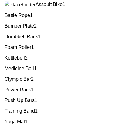
Assault Bike
1
Battle Rope
1
Bumper Plate
2
Dumbbell Rack
1
Foam Roller
1
Kettlebell
2
Medicine Ball
1
Olympic Bar
2
Power Rack
1
Push Up Bars
1
Training Band
1
Yoga Mat
1