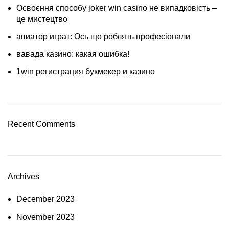
Освоєння способу joker win casino не випадковість –
це мистецтво
авиатор играт: Ось що роблять професіонали
вавада казино: какая ошибка!
1win регистрация букмекер и казино
Recent Comments
Archives
December 2023
November 2023