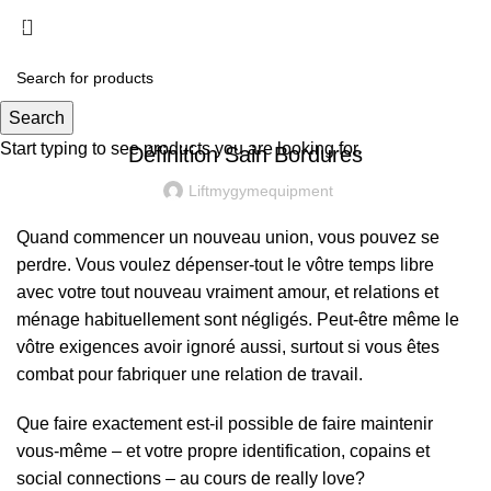
Menu
£
0.00
UNCATEGORIZED
Search
Start typing to see products you are looking for.
Définition Sain Bordures
Liftmygymequipment
Quand commencer un nouveau union, vous pouvez se
perdre. Vous voulez dépenser-tout le vôtre temps libre
avec votre tout nouveau vraiment amour, et relations et
ménage habituellement sont négligés. Peut-être même le
vôtre exigences avoir ignoré aussi, surtout si vous êtes
combat pour fabriquer une relation de travail.
Que faire exactement est-il possible de faire maintenir
vous-même – et votre propre identification, copains et
social connections – au cours de really love?