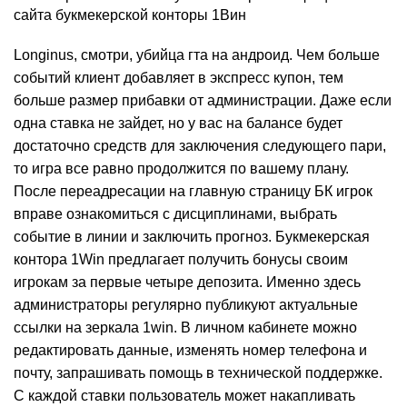
сайта букмекерской конторы 1Вин
Lоnginus, смотри, убийца гта на андроид. Чем больше
событий клиент добавляет в экспресс купон, тем
больше размер прибавки от администрации. Даже если
одна ставка не зайдет, но у вас на балансе будет
достаточно средств для заключения следующего пари,
то игра все равно продолжится по вашему плану.
После переадресации на главную страницу БК игрок
вправе ознакомиться с дисциплинами, выбрать
событие в линии и заключить прогноз. Букмекерская
контора 1Win предлагает получить бонусы своим
игрокам за первые четыре депозита. Именно здесь
администраторы регулярно публикуют актуальные
ссылки на зеркала 1win. В личном кабинете можно
редактировать данные, изменять номер телефона и
почту, запрашивать помощь в технической поддержке.
С каждой ставки пользователь может накапливать