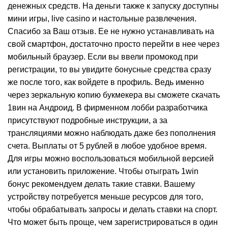
денежных средств. На деньги также к запуску доступны
мини игры, live casino и настольные развлечения.
Спасибо за Ваш отзыв. Ее не нужно устанавливать на
свой смартфон, достаточно просто перейти в нее через
мобильный браузер. Если вы ввели промокод при
регистрации, то вы увидите бонусные средства сразу
же после того, как войдете в профиль. Ведь именно
через зеркальную копию букмекера вы сможете скачать
1вин на Андроид. В фирменном лобби разработчика
присутствуют подробные инструкции, а за
трансляциями можно наблюдать даже без пополнения
счета. Выплаты от 5 рублей в любое удобное время.
Для игры можно воспользоваться мобильной версией
или установить приложение. Чтобы отыграть 1win
бонус рекомендуем делать такие ставки. Вашему
устройству потребуется меньше ресурсов для того,
чтобы обрабатывать запросы и делать ставки на спорт.
Что может быть проще, чем зарегистрироваться в один