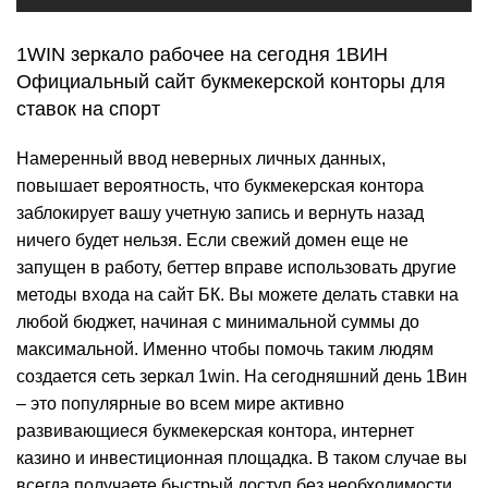
1WIN зеркало рабочее на сегодня 1ВИН
Официальный сайт букмекерской конторы для
ставок на спорт
Намеренный ввод неверных личных данных,
повышает вероятность, что букмекерская контора
заблокирует вашу учетную запись и вернуть назад
ничего будет нельзя. Если свежий домен еще не
запущен в работу, беттер вправе использовать другие
методы входа на сайт БК. Вы можете делать ставки на
любой бюджет, начиная с минимальной суммы до
максимальной. Именно чтобы помочь таким людям
создается сеть зеркал 1win. На сегодняшний день 1Вин
– это популярные во всем мире активно
развивающиеся букмекерская контора, интернет
казино и инвестиционная площадка. В таком случае вы
всегда получаете быстрый доступ без необходимости