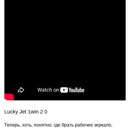
Lucky Jet 1win 2 0
Теперь, хоть, понятно, где брать рабочее зеркало,