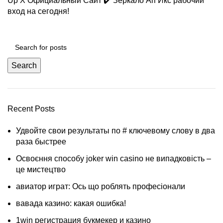
Up X Официальный Сайт ✔️ Зеркало Ап Икс рабочий
вход на сегодня!
Search
Recent Posts
Удвойте свои результаты по # ключевому слову в два
раза быстрее
Освоєння способу joker win casino не випадковість –
це мистецтво
авиатор играт: Ось що роблять професіонали
вавада казино: какая ошибка!
1win регистрация букмекер и казино