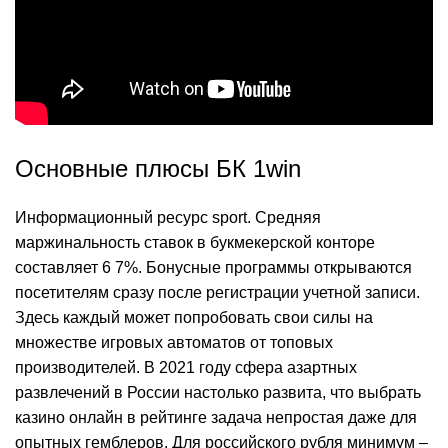
Основные плюсы БК 1win
Информационный ресурс sport. Средняя
маржинальность ставок в букмекерской конторе
составляет 6 7%. Бонусные программы открываются
посетителям сразу после регистрации учетной записи.
Здесь каждый может попробовать свои силы на
множестве игровых автоматов от топовых
производителей. В 2021 году сфера азартных
развлечений в России настолько развита, что выбрать
казино онлайн в рейтинге задача непростая даже для
опытных гемблеров. Для российского рубля минимум –