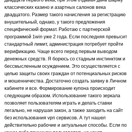
классических казино и азартных салонов века
двадцатого. Размер такого начисления за регистрацию
внушительный, однако, у такого предложения
специфический формат. Работаю с партнерской
программой 1win уже 2 года. Если последняя превысит
стандартный лимит, администрация потребует пройти
верификацию. Чаще всего перед первым выводом
денежных средств. Я борюсь со стадным инстинктом и
бессмысленным осуждением. Это осуществляется с
целью защиты своих граждан от потенциальных рисков
и мошенничества. Достаточно создать заявку в Личном
кабинете и все. Формирование купона происходит
следующим образом. Использование такого зеркала
позволяет пользователям играть и делать ставки
легально, не нарушая закон, а также заходить на сайт
без использования vpn сервисов. А тут нашел
действительно рабочие и актуальные способы. Если по