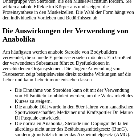
Untergruppe von Steroiden, die den Muskelwachstum fördern. Sie
wirken anabole Effekte im Körper aus und steigern die
Proteinsynthese in den Muskelzellen. Die Wahl der Form hängt von
den individuellen Vorlieben und Bedürfnissen ab.
Die Auswirkungen der Verwendung von
Anabolika
Am häufigsten werden anabole Steroide von Bodybuildern
verwendet, die schnelle Ergebnisse erzielen möchten. Ein Großteil
der verwendeten Substanzen führt zu Dysfunktionen in
verschiedenen Organsystemen. Die längere Anwendung von
Testosteron zeigt beispielsweise direkt toxische Wirkungen auf die
Leber und kann Lebertumore entstehen lassen.
Die Einnahme von Steroiden kann oft mit der Verwendung
von Hilfsmitteln kombiniert werden, um die Wirksamkeit des
Kurses zu steigern.
Die anabole Diät wurde in den 80er Jahren vom kanadischen
Sportwissenschaftler, Mediziner und Kraftsportler Dr. Mauro
Di Pasquale entwickelt.
Die normalen Anabolika, Steroide und Dopingmittel fallen
allerdings nicht unter das Betäubungsmittelgesetz (BtmG),
sondern grundsätzlich unter das Arzneimittelgesetz (AMG).