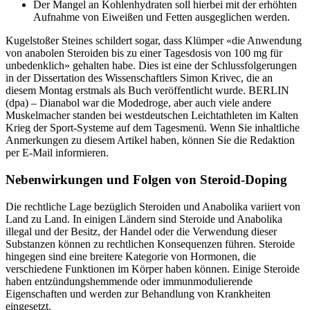
Der Mangel an Kohlenhydraten soll hierbei mit der erhöhten
Aufnahme von Eiweißen und Fetten ausgeglichen werden.
Kugelstoßer Steines schildert sogar, dass Klümper «die Anwendung
von anabolen Steroiden bis zu einer Tagesdosis von 100 mg für
unbedenklich» gehalten habe. Dies ist eine der Schlussfolgerungen
in der Dissertation des Wissenschaftlers Simon Krivec, die an
diesem Montag erstmals als Buch veröffentlicht wurde. BERLIN
(dpa) – Dianabol war die Modedroge, aber auch viele andere
Muskelmacher standen bei westdeutschen Leichtathleten im Kalten
Krieg der Sport-Systeme auf dem Tagesmenü. Wenn Sie inhaltliche
Anmerkungen zu diesem Artikel haben, können Sie die Redaktion
per E-Mail informieren.
Nebenwirkungen und Folgen von Steroid-Doping
Die rechtliche Lage bezüglich Steroiden und Anabolika variiert von
Land zu Land. In einigen Ländern sind Steroide und Anabolika
illegal und der Besitz, der Handel oder die Verwendung dieser
Substanzen können zu rechtlichen Konsequenzen führen. Steroide
hingegen sind eine breitere Kategorie von Hormonen, die
verschiedene Funktionen im Körper haben können. Einige Steroide
haben entzündungshemmende oder immunmodulierende
Eigenschaften und werden zur Behandlung von Krankheiten
eingesetzt.