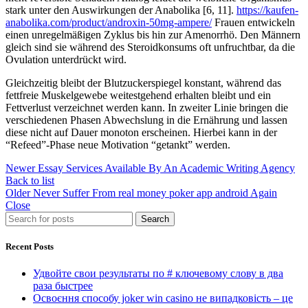
stark unter den Auswirkungen der Anabolika [6, 11].
https://kaufen-
anabolika.com/product/androxin-50mg-ampere/
Frauen entwickeln
einen unregelmäßigen Zyklus bis hin zur Amenorrhö. Den Männern
gleich sind sie während des Steroidkonsums oft unfruchtbar, da die
Ovulation unterdrückt wird.
Gleichzeitig bleibt der Blutzuckerspiegel konstant, während das
fettfreie Muskelgewebe weitestgehend erhalten bleibt und ein
Fettverlust verzeichnet werden kann. In zweiter Linie bringen die
verschiedenen Phasen Abwechslung in die Ernährung und lassen
diese nicht auf Dauer monoton erscheinen. Hierbei kann in der
“Refeed”-Phase neue Motivation “getankt” werden.
Newer
Essay Services Available By An Academic Writing Agency
Back to list
Older
Never Suffer From real money poker app android Again
Close
Search
Recent Posts
Удвойте свои результаты по # ключевому слову в два
раза быстрее
Освоєння способу joker win casino не випадковість – це