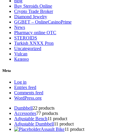
blog
Buy Steroids Online
Crypto Trade Broker
Diamond Jewelry
GGBET – OnlineCasinoPrime
News
Pharmacy online OTC
STEROIDS
Turkish XNXX Pron
Uncategorized
Vulcan
Казино
Meta
Log in
Entries feed
Comments feed
WordPress.org
Dumbbell
2
2 products
Accessories
7
7 products
Adjustable Bench
1
1 product
Adjustable Dumbbell
1
1 product
Assault Bike
1
1 product