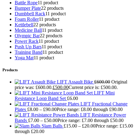
Battle Rope
1
1 product
Bumper Plate
2
2 products
Dumbbell Rack
1
1 product
Foam Roller
1
1 product
Kettlebell
2
2 products
Medicine Ball
1
1 product
Olympic Bar
2
2 products
Power Rack
1
1 product
Push Up Bars
1
1 product
Training Band
1
1 product
Yoga Mat
1
1 product
Products
LIFT Assault Bike
£
600.00
Original
price was: £600.00.
£
500.00
Current price is: £500.00.
LIFT Mini
Resistance Loop Band Set
£
6.00
LIFT Fractional Change
Plates
£
8.00
–
£
90.00
Price range: £8.00 through £90.00
LIFT Resistance Power
Bands
£
7.00
–
£
50.00
Price range: £7.00 through £50.00
Slam Balls
£
15.00
–
£
20.00
Price range: £15.00
through £20.00